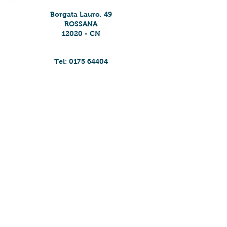
Borgata Lauro, 49
ROSSANA
12020 - CN
Tel:
0175 64404
Cell:
333 7450772
giolittisalumi@gmail.com
© 2019 Azienda Agricola Giolitti. P.I.
03220090041
- C.F. GLTFLV81P17H727Y
Privacy Policy