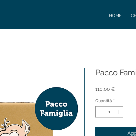
HOME
CH
Pacco Famig
Prezzo
110,00 €
Quantità
*
Agg