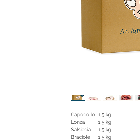
Capocollo
1,5 kg
Lonza
1,5 kg
Salsiccia
1,5 kg
Braciole
1,5 kg