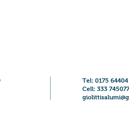
9
Tel: 0175 64404
Cell:
333 74507
giolittisalumi@