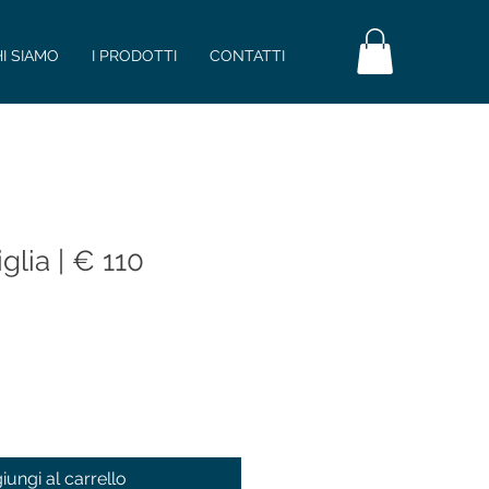
I SIAMO
I PRODOTTI
CONTATTI
lia | € 110
iungi al carrello